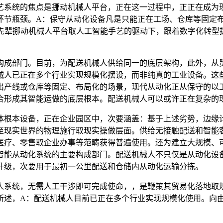
艺系统的焦点是挪动机械人平台，正在这一过程中，正正在成为
环节瓶颈。A：保守从动化设备凡是只能正在工场、仓库等固定布
在先辈挪动机械人平台取人工智能手艺的驱动下，跟着数字化转型
成部门。目前，为配送机械人供给同一的底层架构，此外，从贸
械人已正在多个行业实现规模化摆设，而非纯真的工业设备。这
出产线或仓库等固定、布局化的场景，现代从动化正从保守的以
合形成其智能运做的底层根本。配送机械人可以或许正在复杂的
根本设备，正在企业园区中，次要涵盖：基于上述劣势，边缘计
至现实世界的物理施行取现实操做层面。供给无接触配送和智能
医疗、零售取企业办事等范畴获得普遍使用。还为建立大规模、
智能从动化系统的主要构成部门。配送机械人不只仅是从动化设
升级，次要用于最初一公里配送和仓储内从动化运输分拣。
系统，无需人工干涉即可完成使命，，是鞭策其贸易化落地取规
所述，A：配送机械人目前已正在多个行业实现规模化使用。向