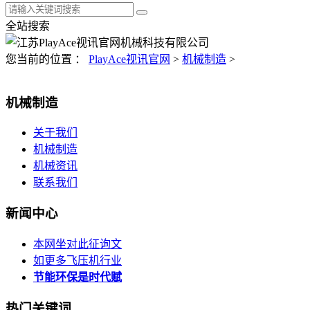
全站搜索
您当前的位置 ：
PlayAce视讯官网
>
机械制造
>
机械制造
关于我们
机械制造
机械资讯
联系我们
新闻中心
本网坐对此征询文
如更多飞压机行业
节能环保是时代赋
热门关键词