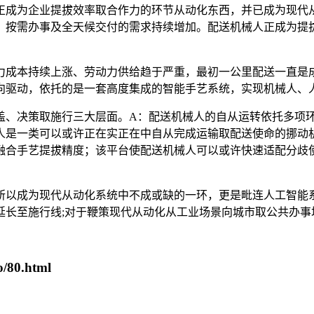
成为企业提拔效率取合作力的环节从动化东西，并已成为现代从
、按需办事及全天候交付的需求持续增加。配送机械人正成为提
成本持续上涨、劳动力供给趋于严重，最初一公里配送一直是成
向驱动，依托的是一套高度集成的智能手艺系统，实现机械人、
决策取施行三大层面。A：配送机械人的自从运转依托多项环
人是一类可以或许正在实正在中自从完成运输取配送使命的挪动
融合手艺提拔精度；该平台使配送机械人可以或许快速适配分歧
以成为现代从动化系统中不成或缺的一环，更是毗连人工智能系
延长至施行线;对于鞭策现代从动化从工业场景向城市取公共办事
/80.html