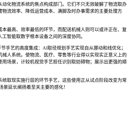
动化物流系统的焦点构成部门。它们不只无效破解了物流取办
拔物流效率、降低运营成本、满脚及时办事需求的主要处理方
本最高、效率最低的环节，而配送机械人则可以或许正在、复
人工智能取数字根本设备之间的深度协同。
节手艺的高度集成：AI取径规划手艺实现自从挪动和线优化；
机械人系统。使物流、医疗、零售等行业得以实现实正意义上的
使用场景，计较机视觉手艺担任识别取妨碍物；展示出更强的顺
统取现实施行层的环节手艺，这些使用正从试点阶段改变为常
场景延长阐扬着至关主要的感化！