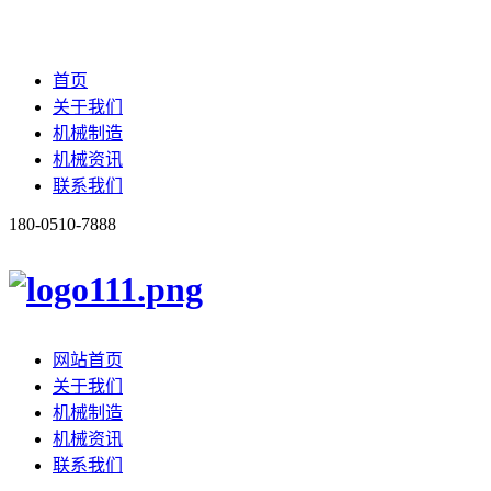
首页
关于我们
机械制造
机械资讯
联系我们
180-0510-7888
网站首页
关于我们
机械制造
机械资讯
联系我们