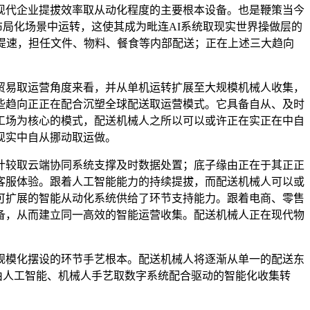
现代企业提拔效率取从动化程度的主要根本设备。也是鞭策当今
局化场景中运转，这使其成为毗连AI系统取现实世界操做层的
提速，担任文件、物料、餐食等内部配送；正在上述三大趋向
易取运营角度来看，并从单机运转扩展至大规模机械人收集，
些趋向正正在配合沉塑全球配送取运营模式。它具备自从、及时
工场为核心的模式，配送机械人之所以可以或许正在实正在中自
现实中自从挪动取运做。
较取云端协同系统支撑及时数据处置；底子缘由正在于其正正
客服体验。跟着人工智能能力的持续提拔，而配送机械人可以或
可扩展的智能从动化系统供给了环节支持能力。跟着电商、零售
备，从而建立同一高效的智能运营收集。配送机械人正在现代物
模化摆设的环节手艺根本。配送机械人将逐渐从单一的配送东
由人工智能、机械人手艺取数字系统配合驱动的智能化收集转