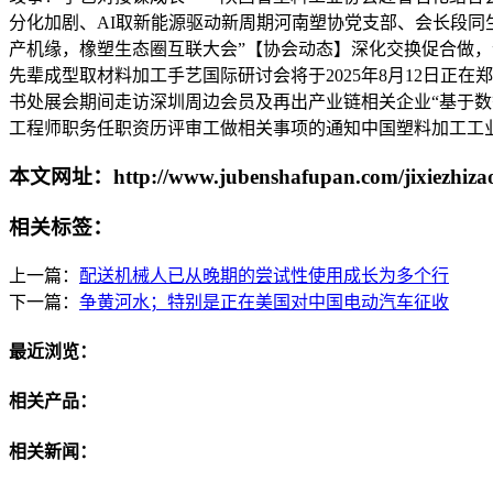
分化加剧、AI取新能源驱动新周期河南塑协党支部、会长段同
产机缘，橡塑生态圈互联大会”【协会动态】深化交换促合做，
先辈成型取材料加工手艺国际研讨会将于2025年8月12日
书处展会期间走访深圳周边会员及再出产业链相关企业“基于数智
工程师职务任职资历评审工做相关事项的通知中国塑料加工工业
本文网址：http://www.jubenshafupan.com/jixiezhizao
相关标签：
上一篇：
配送机械人已从晚期的尝试性使用成长为多个行
下一篇：
争黄河水；特别是正在美国对中国电动汽车征收
最近浏览：
相关产品：
相关新闻：