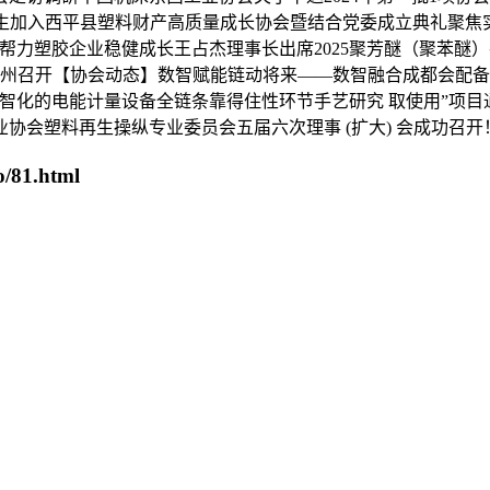
生加入西平县塑料财产高质量成长协会暨结合党委成立典礼聚焦
帮力塑胶企业稳健成长王占杰理事长出席2025聚芳醚（聚苯醚
正在郑州召开【协会动态】数智赋能链动将来——数智融合成都会
化的电能计量设备全链条靠得住性环节手艺研究 取使用”项目通
协会塑料再生操纵专业委员会五届六次理事 (扩大) 会成功召
/81.html