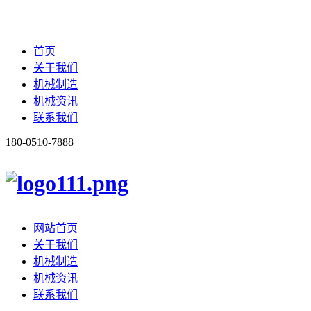
首页
关于我们
机械制造
机械资讯
联系我们
180-0510-7888
网站首页
关于我们
机械制造
机械资讯
联系我们