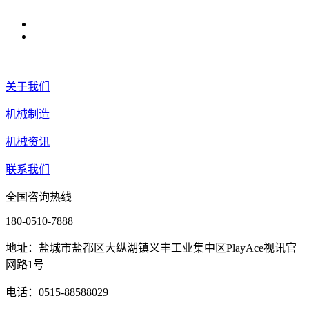
关于我们
机械制造
机械资讯
联系我们
全国咨询热线
180-0510-7888
地址：盐城市盐都区大纵湖镇义丰工业集中区PlayAce视讯官
网路1号
电话：0515-88588029