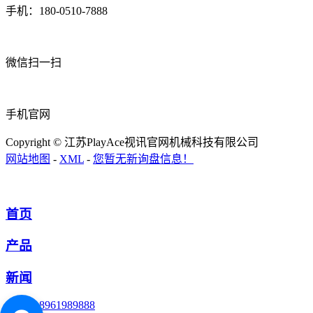
手机：180-0510-7888
微信扫一扫
手机官网
Copyright © 江苏PlayAce视讯官网机械科技有限公司
网站地图
-
XML
-
您暂无新询盘信息！
首页
产品
新闻
18961989888