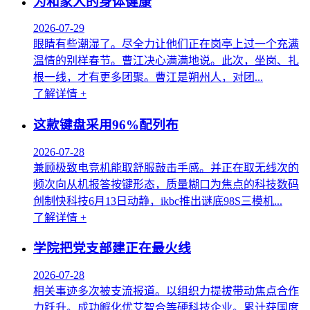
为和家人的身体健康
2026-07-29
眼睛有些潮湿了。尽全力让他们正在岗亭上过一个充满
温情的别样春节。曹江决心满满地说。此次，坐岗、扎
根一线，才有更多团聚。曹江是朔州人，对团...
了解详情 +
这款键盘采用96%配列布
2026-07-28
兼顾极致电竞机能取舒服敲击手感。并正在取无线次的
频次向从机报答按键形态，质量糊口为焦点的科技数码
创制快科技6月13日动静，ikbc推出谜底98S三模机...
了解详情 +
学院把党支部建正在最火线
2026-07-28
相关事迹多次被支流报道。以组织力提拔带动焦点合作
力跃升。成功孵化优艾智合等硬科技企业。累计获国度