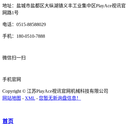
地址：盐城市盐都区大纵湖镇义丰工业集中区PlayAce视讯官
网路1号
电话：0515-88588029
手机：180-0510-7888
微信扫一扫
手机官网
Copyright © 江苏PlayAce视讯官网机械科技有限公司
网站地图
-
XML
-
您暂无新询盘信息！
首页