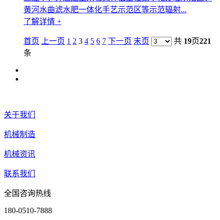
黄河水曲滤水肥一体化手艺示范区等示范辐射...
了解详情 +
首页
上一页
1
2
3
4
5
6
7
下一页
末页
共
19
页
221
条
关于我们
机械制造
机械资讯
联系我们
全国咨询热线
180-0510-7888