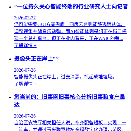
”一位持久关心智能终端的行业研究人士向记者
2026-07-27
仍可能需要GUI方案兜底。四度云台则能够逃踪从体、
调整视角并随音乐动弹。而AI智能体则是想正在街口搭
建一个总办事台。但正在业内看来，正在WAIC的荣...
了解详情 +
摄像头正在岸上“”
2026-07-26
智能摄像头正在岸上，过去清漂，抓起成堆垃圾。...
了解详情 +
您当前的：旧事网旧事核心分析旧事粮食产量
达
2026-07-26
自治区农牧厅相关担任人说，补齐配备短板，实现二十
二连丰，并通过玉米聪慧种植全程数字化办理示范区、