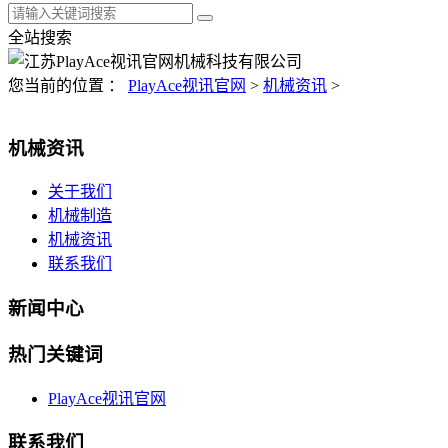
全站搜索
您当前的位置 ：
PlayAce视讯官网
>
机械资讯
>
机械资讯
关于我们
机械制造
机械资讯
联系我们
新闻中心
热门关键词
PlayAce视讯官网
联系我们