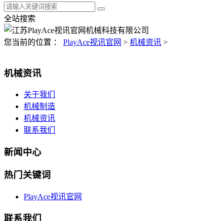
全站搜索
您当前的位置 ：
PlayAce视讯官网
>
机械资讯
>
机械资讯
关于我们
机械制造
机械资讯
联系我们
新闻中心
热门关键词
PlayAce视讯官网
联系我们