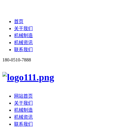
首页
关于我们
机械制造
机械资讯
联系我们
180-0510-7888
网站首页
关于我们
机械制造
机械资讯
联系我们