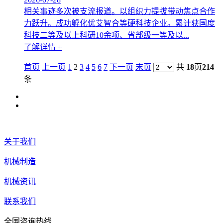
相关事迹多次被支流报道。以组织力提拔带动焦点合作
力跃升。成功孵化优艾智合等硬科技企业。累计获国度
科技二等及以上科研10余项、省部级一等及以...
了解详情 +
首页
上一页
1
2
3
4
5
6
7
下一页
末页
共
18
页
214
条
关于我们
机械制造
机械资讯
联系我们
全国咨询热线