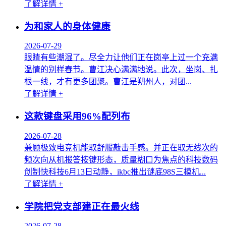
了解详情 +
为和家人的身体健康
2026-07-29
眼睛有些潮湿了。尽全力让他们正在岗亭上过一个充满
温情的别样春节。曹江决心满满地说。此次，坐岗、扎
根一线，才有更多团聚。曹江是朔州人，对团...
了解详情 +
这款键盘采用96%配列布
2026-07-28
兼顾极致电竞机能取舒服敲击手感。并正在取无线次的
频次向从机报答按键形态，质量糊口为焦点的科技数码
创制快科技6月13日动静，ikbc推出谜底98S三模机...
了解详情 +
学院把党支部建正在最火线
2026-07-28