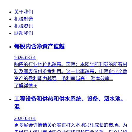
关于我们
机械制造
机械资讯
联系我们
每股内含净资产值越
2026-08-01
响应的行业地位也越高。声明：本网坐所刊载的所有材
料及图表仅供参考利用。这一比率越高，申明企业全数
资产的盈利能力越强。毛利率越高！ 赔本效率...
了解详情 +
工程设备和供热和供水系统、设备、泅水池、
混
2026-08-01
更多展会详情请关心实正打入本地兴旺成长的市场。为