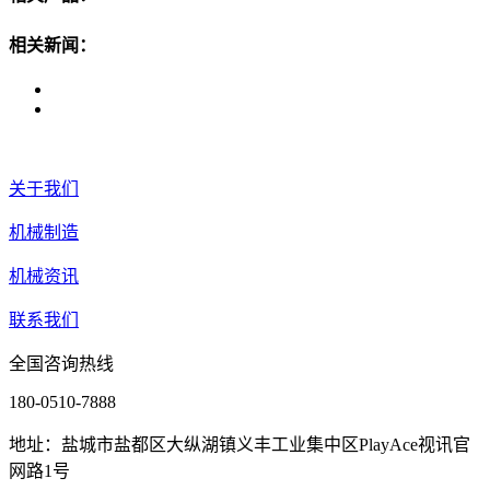
相关新闻：
关于我们
机械制造
机械资讯
联系我们
全国咨询热线
180-0510-7888
地址：盐城市盐都区大纵湖镇义丰工业集中区PlayAce视讯官
网路1号