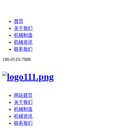
首页
关于我们
机械制造
机械资讯
联系我们
180-0510-7888
网站首页
关于我们
机械制造
机械资讯
联系我们