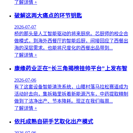
了解详情 +
破解这两大痛点的环节钥匙
2026-07-07
桥的那头是人工智能驱动的将来厨房。芯厨师的校企合
做模式，到海外西餐厅的智能后厨，间接回应了西餐出
海的深层需求。也能将尺度化的西餐出品带到...
了解详情 +
康缘药业正在“长三角揭榜挂帅平台”上发布智
2026-07-06
有了这套设备智能清洗系统，山腰村落马拉松赛道成为
活动好去向，集拆箱里拆着新能源汽车，中药提取精制
做到了洁净出产、节本降耗。现正在我们每周...
了解详情 +
依托成熟自研手艺取化出产模式
2026-07-06