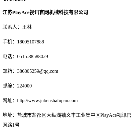
江苏PlayAce视讯官网机械科技有限公司
联系人：王林
手机：18005107888
电话：
0515-88588029
邮箱：
386805259@qq.com
邮编：224000
网址：http://www.jubenshafupan.com
地址：盐城市盐都区大纵湖镇义丰工业集中区PlayAce视讯官
网路1号