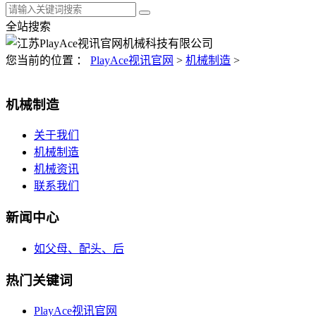
全站搜索
您当前的位置 ：
PlayAce视讯官网
>
机械制造
>
机械制造
关于我们
机械制造
机械资讯
联系我们
新闻中心
如父母、配头、后
热门关键词
PlayAce视讯官网