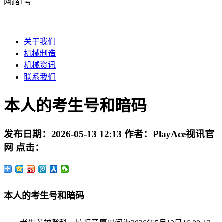
网路1号
关于我们
机械制造
机械资讯
联系我们
本人的考生号和暗码
发布日期：
2026-05-13 12:13
作者：
PlayAce视讯官
网
点击：
本人的考生号和暗码