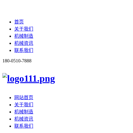
首页
关于我们
机械制造
机械资讯
联系我们
180-0510-7888
网站首页
关于我们
机械制造
机械资讯
联系我们