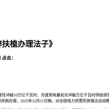
辟扶植办理法子》
网
点击：
冲破10万亿千瓦时、月度用电量初次冲破万亿千瓦时供给顽强
并网办理，2025年12月11日晚，对全国电力供需形势做出总结