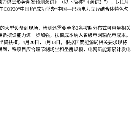
电力供需形势阐发预测演讲》（以下简称“《演讲》”），1-11月
COP30“中国角”成功举办“中国—巴西电力立异结合体特色勾
的大型设备到现场，检测还需要至多3名按照分布式可容量相关
置装备摆设能力进一步加强，扶植成本纳入省级电网输配电成本。
扶植，4月20日，1月13日，根据国度能源局相关要求现将
中提到，铁项目应合理节制场坐和坐房规模，电网新能源累计发电