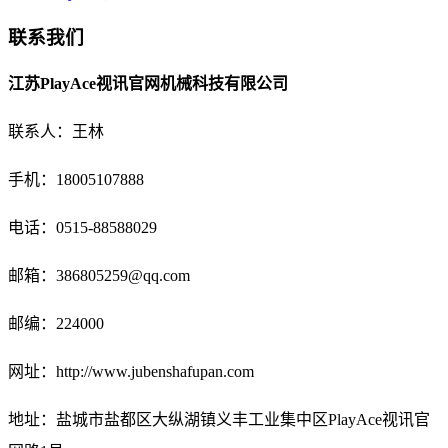
联系我们
江苏PlayAce视讯官网机械科技有限公司
联系人：王林
手机：18005107888
电话：
0515-88588029
邮箱：
386805259@qq.com
邮编：224000
网址：http://www.jubenshafupan.com
地址：盐城市盐都区大纵湖镇义丰工业集中区PlayAce视讯官