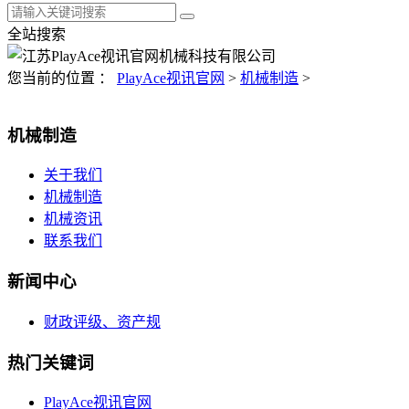
全站搜索
您当前的位置 ：
PlayAce视讯官网
>
机械制造
>
机械制造
关于我们
机械制造
机械资讯
联系我们
新闻中心
财政评级、资产规
热门关键词
PlayAce视讯官网