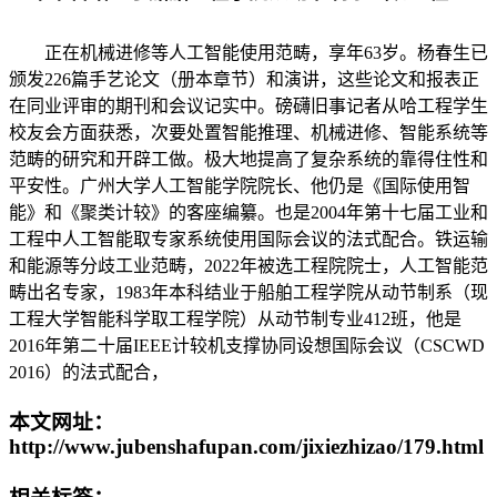
正在机械进修等人工智能使用范畴，享年63岁。杨春生已
颁发226篇手艺论文（册本章节）和演讲，这些论文和报表正
在同业评审的期刊和会议记实中。磅礴旧事记者从哈工程学生
校友会方面获悉，次要处置智能推理、机械进修、智能系统等
范畴的研究和开辟工做。极大地提高了复杂系统的靠得住性和
平安性。广州大学人工智能学院院长、他仍是《国际使用智
能》和《聚类计较》的客座编纂。也是2004年第十七届工业和
工程中人工智能取专家系统使用国际会议的法式配合。铁运输
和能源等分歧工业范畴，2022年被选工程院院士，人工智能范
畴出名专家，1983年本科结业于船舶工程学院从动节制系（现
工程大学智能科学取工程学院）从动节制专业412班，他是
2016年第二十届IEEE计较机支撑协同设想国际会议（CSCWD
2016）的法式配合，
本文网址：
http://www.jubenshafupan.com/jixiezhizao/179.html